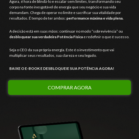
Agora, é hora de blindá-lo e escalar sem limites, transformando seu
corpo na fonte inesgotável de energia que seu negócio e sua vida
demandam. Chega de operar no limite e sacrificar sua vitalidade por
resultados. É tempo de ter ambos:
performance máxima e vida plena.
A decisão está em suas mãos: continuar no modo “sobrevivência” ou
desbloquear sua verdadeira Potência Física
e redefinir o que é sucesso.
Seja o CEO da sua própria energia. Este é o investimento que vai
multiplicar seus resultados, sua clareza e seu legado.
BAIXE O E-BOOK E DESBLOQUEIE SUA POTÊNCIA AGORA!
COMPRAR AGORA